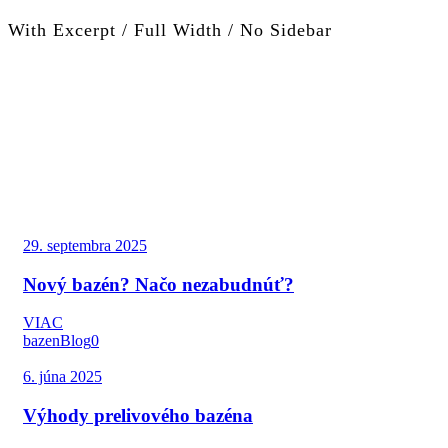
With Excerpt / Full Width / No Sidebar
29. septembra 2025
Nový bazén? Načo nezabudnúť?
VIAC
bazen
Blog
0
6. júna 2025
Výhody prelivového bazéna