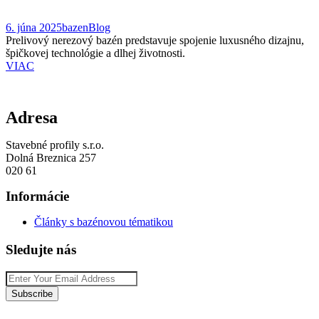
6. júna 2025
bazen
Blog
Prelivový nerezový bazén predstavuje spojenie luxusného dizajnu,
špičkovej technológie a dlhej životnosti.
VIAC
Adresa
Stavebné profily s.r.o.
Dolná Breznica 257
020 61
Informácie
Články s bazénovou tématikou
Sledujte nás