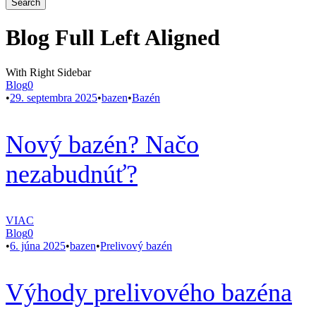
Blog Full Left Aligned
With Right Sidebar
Blog
0
•
29. septembra 2025
•
bazen
•
Bazén
Nový bazén? Načo
nezabudnúť?
VIAC
Blog
0
•
6. júna 2025
•
bazen
•
Prelivový bazén
Výhody prelivového bazéna